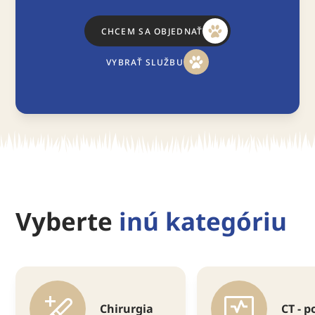
CHCEM SA OBJEDNAŤ
VYBRAŤ SLUŽBU
Vyberte
inú kategóriu
Chirurgia
CT - 