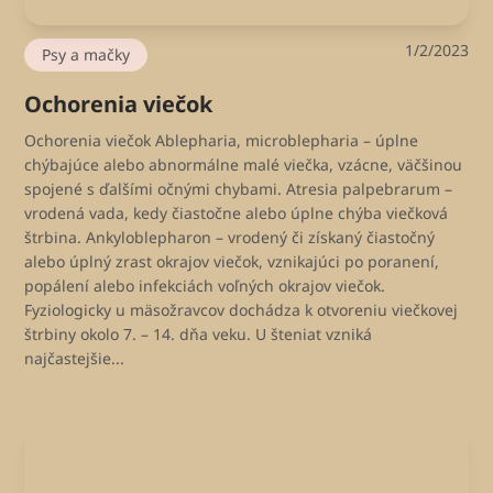
1/2/2023
Psy a mačky
Ochorenia viečok
Ochorenia viečok Ablepharia, microblepharia – úplne
chýbajúce alebo abnormálne malé viečka, vzácne, väčšinou
spojené s ďalšími očnými chybami. Atresia palpebrarum –
vrodená vada, kedy čiastočne alebo úplne chýba viečková
štrbina. Ankyloblepharon – vrodený či získaný čiastočný
alebo úplný zrast okrajov viečok, vznikajúci po poranení,
popálení alebo infekciách voľných okrajov viečok.
Fyziologicky u mäsožravcov dochádza k otvoreniu viečkovej
štrbiny okolo 7. – 14. dňa veku. U šteniat vzniká
najčastejšie...