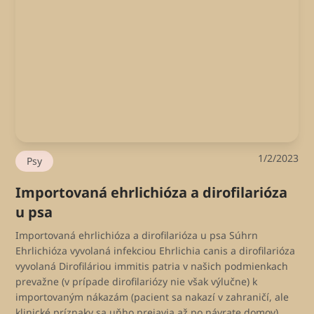
1/2/2023
Psy
Importovaná ehrlichióza a dirofilarióza
u psa
Importovaná ehrlichióza a dirofilarióza u psa Súhrn
Ehrlichióza vyvolaná infekciou Ehrlichia canis a dirofilarióza
vyvolaná Dirofiláriou immitis patria v našich podmienkach
prevažne (v prípade dirofilariózy nie však výlučne) k
importovaným nákazám (pacient sa nakazí v zahraničí, ale
klinické príznaky sa uňho prejavia až po návrate domov).