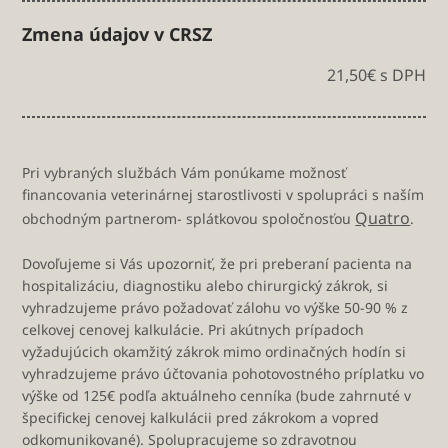
Zmena údajov v CRSZ
21,50€ s DPH
Pri vybraných službách Vám ponúkame možnosť
financovania veterinárnej starostlivosti v spolupráci s naším
Quatro
obchodným partnerom- splátkovou spoločnosťou
.
Dovoľujeme si Vás upozorniť, že pri preberaní pacienta na
hospitalizáciu, diagnostiku alebo chirurgický zákrok, si
vyhradzujeme právo požadovať zálohu vo výške 50-90 % z
celkovej cenovej kalkulácie. Pri akútnych prípadoch
vyžadujúcich okamžitý zákrok mimo ordinačných hodín si
vyhradzujeme právo účtovania pohotovostného príplatku vo
výške od 125€ podľa aktuálneho cenníka (bude zahrnuté v
špecifickej cenovej kalkulácii pred zákrokom a vopred
odkomunikované). Spolupracujeme so zdravotnou