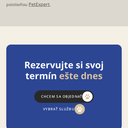
PetExpert
poisťovňou
.
Rezervujte si svoj
termín
ešte dnes
CHCEM SA OBJEDNAŤ
VYBRAŤ SLUŽBU