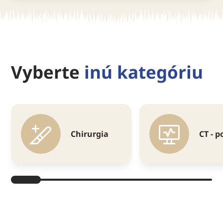
Vyberte
inú kategóriu
Chirurgia
CT - 