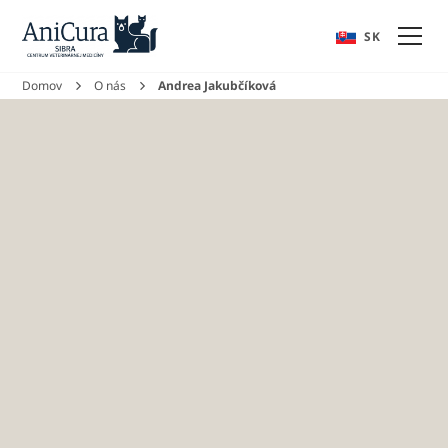
EN
SK
Domov
O nás
Andrea Jakubčíková