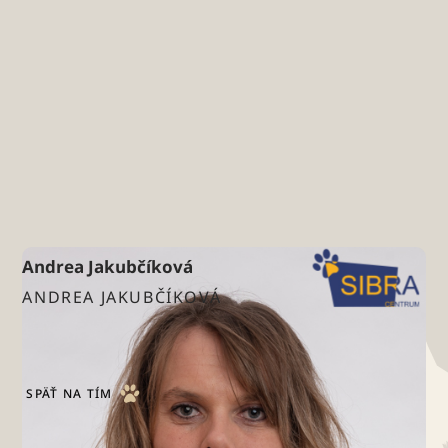
Andrea Jakubčíková
ANDREA JAKUBČÍKOVÁ
Upratovacie práce, dezinfekcia
SPÄŤ NA TÍM
Domov
O nás
Andrea Jakubčíková