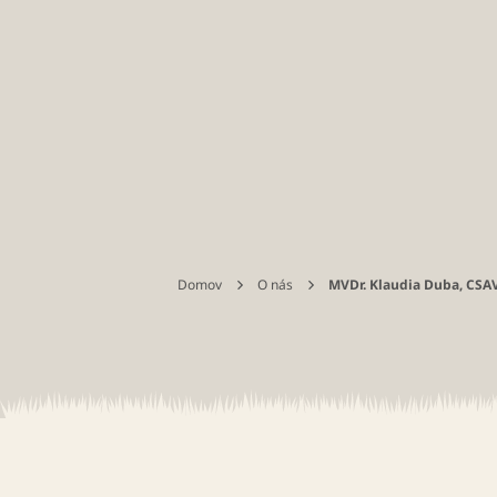
Domov
O nás
MVDr. Klaudia Duba, CSAV