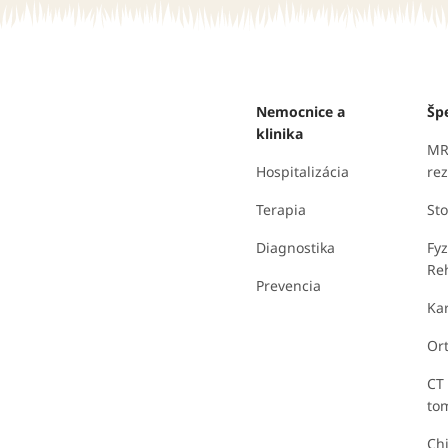
Nemocnice a
Špe
klinika
MR
Hospitalizácia
re
Terapia
St
Diagnostika
Fyz
Reh
Prevencia
Kar
Or
CT 
to
Chi