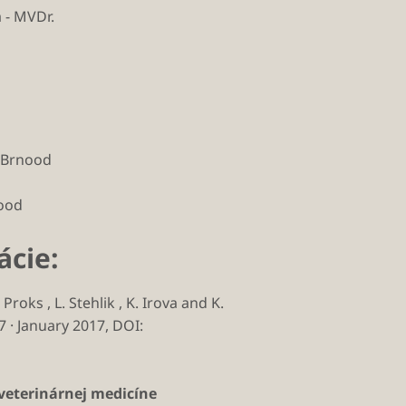
 - MVDr.
U Brnood
nood
ácie:
Proks , L. Stehlik , K. Irova and K.
 · January 2017, DOI:
 veterinárnej medicíne