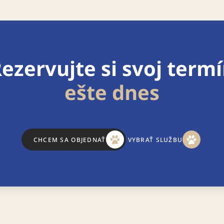
ezervujte si svoj term
ešte dnes
CHCEM SA OBJEDNAŤ
VYBRAŤ SLUŽBU