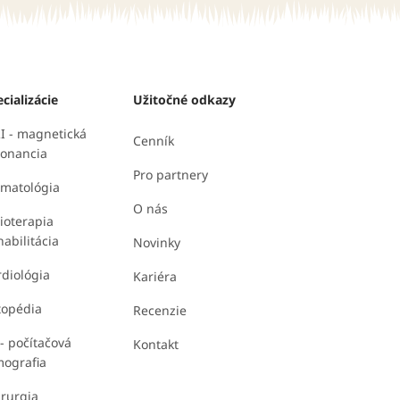
cializácie
Užitočné odkazy
I - magnetická
Cenník
zonancia
Pro partnery
omatológia
O nás
ioterapia
abilitácia
Novinky
diológia
Kariéra
topédia
Recenzie
- počítačová
Kontakt
mografia
rurgia