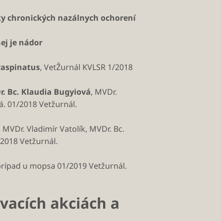
ky chronických nazálnych ochorení
ej je nádor
raspinatus
, VetŽurnál KVLSR 1/2018
. Bc. Klaudia Bugyiová
, MVDr.
á. 01/2018 Vetžurnál.
MVDr. Vladimír Vatolík, MVDr. Bc.
2018 Vetžurnál.
prípad u mopsa 01/2019 Vetžurnál.
vacích akciách a