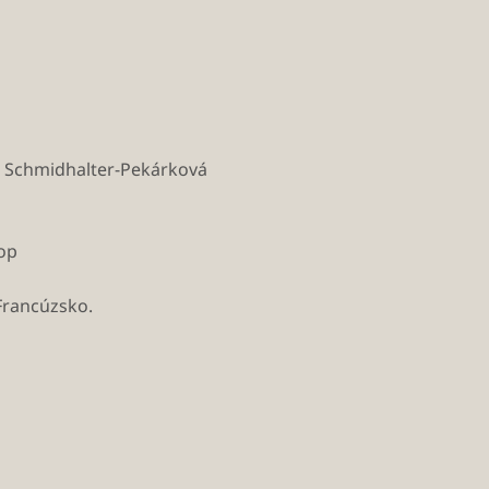
a Schmidhalter-Pekárková
hop
 Francúzsko.