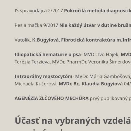
IS spravodajca 2/2017
Pokročilá metóda diagnosti
Pes a mačka 9/2017
Nie každý útvar v dutine brušn
Vatolík,
K.Bugyiová
,
Fibrotická kontraktúra m.Inf
Idiopatická hematurie u psa
- MVDr. Ivo Hájek,
MVDr
Terézia Terzieva, MVDr. PharmDr. Veronika Šimerdov
Intraorálny mastocytóm
- MVDr. Mária Gambošová, 
Michaela Kučerová,
MVDr. Bc. Klaudia Bugyiová
04/
AGENÉZIA ŽLČOVÉHO MECHÚRA
prvý publikovaný 
Účasť na vybraných vzdelá