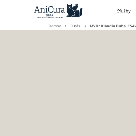
Služby
Domov
O nás
MVDr. Klaudia Duba, CSAV