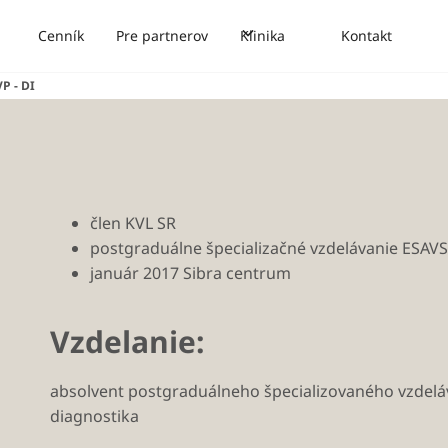
Cenník
Pre partnerov
Klinika
Kontakt
P - DI
člen KVL SR
postgraduálne špecializačné vzdelávanie ESAVS
január 2017 Sibra centrum
Vzdelanie:
absolvent postgraduálneho špecializovaného vzdelá
diagnostika