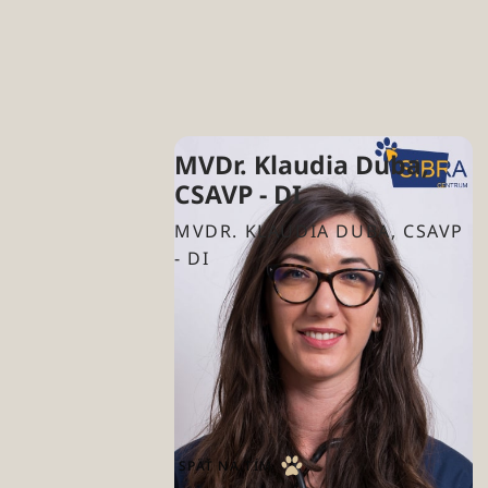
MVDr. Klaudia Duba,
CSAVP - DI
MVDR. KLAUDIA DUBA, CSAVP
- DI
CT - počítačová tomografia
Zobrazovacia diagnostika - USG,
RTG
klaudia.duba@anicura.sk
SPÄŤ NA TÍM