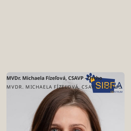
MVDr. Michaela Fízeľová, CSAVP - Ortho
MVDR. MICHAELA FÍZEĽOVÁ, CSAVP - ORTHO
Ortopédia
Chirurgia
Neurológia
CT - počítačová tomografia
MRI - magnetická rezonancia