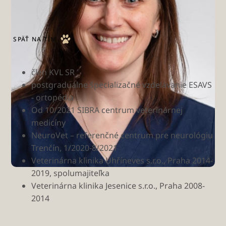
michaela.fizelova@anicura.sk
SPÄŤ NA TÍM
člen KVL SR
postgraduálne špecializačné vzdelávanie ESAVS
- ortopédia
Od 10/2021 SIBRA centrum veterinárnej
medicíny
NeuroVet – referenčné centrum pre neurológiu
Trenčín, 1/2020-8/2021
Veterinárna klinika Uhříneves s.r.o., Praha 2014-
2019, spolumajiteľka
Veterinárna klinika Jesenice s.r.o., Praha 2008-
2014