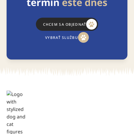
termín
ešte dnes
CHCEM SA OBJEDNAŤ
VYBRAŤ SLUŽBU