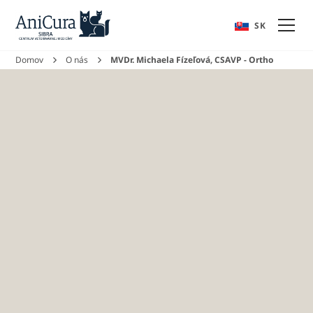
EN
SK
Domov
O nás
MVDr. Michaela Fízeľová, CSAVP - Ortho