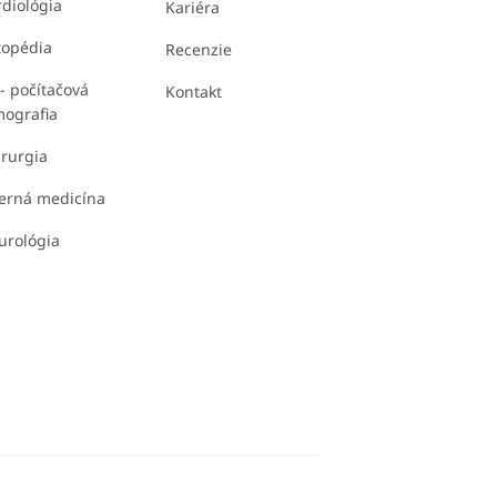
diológia
Kariéra
topédia
Recenzie
- počítačová
Kontakt
mografia
rurgia
terná medicína
urológia