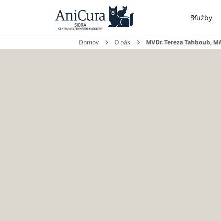
Služby
Domov
O nás
MVDr. Tereza Tahboub, 