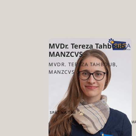
MVDr. Tereza Tahboub,
MANZCVS
MVDR. TEREZA TAHBOUB,
MANZCVS
Interná medicína
Všeobecná veterinárna medicína
SPÄŤ NA TÍM
Domov
O nás
MVDr. Tereza Tahboub, 