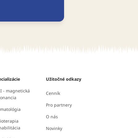
cializácie
Užitočné odkazy
I - magnetická
Cenník
zonancia
Pro partnery
omatológia
O nás
ioterapia
abilitácia
Novinky