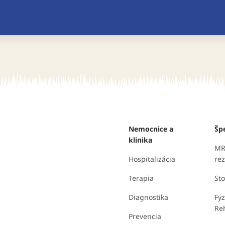
Nemocnice a
Špe
klinika
MR
Hospitalizácia
re
Terapia
St
Diagnostika
Fyz
Reh
Prevencia