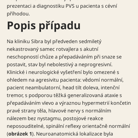
prezentaci a diagnostiku PVS u pacienta s cévní
příhodou.
Popis případu
Na kliniku Sibra byl předveden sedmiletý
nekastrovaný samec rotvajlera s akutní
neschopností chůze a přepadáváním při snaze se
postavit, stav byl nebolestivý a neprogresivní.
Klinické i neurologické vyšetření bylo omezené s
ohledem na agresivitu pacienta: vědomí normální,
pacient neambulatorní, head tilt doleva, intenční
tremor, s podporou těžká generalizovaná ataxie s
přepadáváním vlevo a výraznou hypermetrií končetin
pravé strany těla, hlavové nervy s normálním
nálezem bez nystagmu, postojové reakce
neposouditelné, spinální reflexy orientačně normální
(
obrázek 1
). Neuroanatomická lokalizace byla