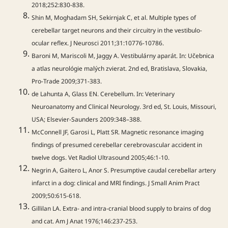
2018;252:830-838.
Shin M, Moghadam SH, Sekirnjak C, et al. Multiple types of
cerebellar target neurons and their circuitry in the vestibulo-
ocular reflex. J Neurosci 2011;31:10776-10786.
Baroni M, Mariscoli M, Jaggy A. Vestibulárny aparát. In: Učebnica
a atlas neurológie malých zvierat. 2nd ed, Bratislava, Slovakia,
Pro-Trade 2009;371-383.
de Lahunta A, Glass EN. Cerebellum. In: Veterinary
Neuroanatomy and Clinical Neurology. 3rd ed, St. Louis, Missouri,
USA; Elsevier-Saunders 2009:348–388.
McConnell JF, Garosi L, Platt SR. Magnetic resonance imaging
findings of presumed cerebellar cerebrovascular accident in
twelve dogs. Vet Radiol Ultrasound 2005;46:1-10.
Negrin A, Gaitero L, Anor S. Presumptive caudal cerebellar artery
infarct in a dog: clinical and MRI findings. J Small Anim Pract
2009;50:615-618.
Gillilan LA. Extra- and intra-cranial blood supply to brains of dog
and cat. Am J Anat 1976;146:237-253.