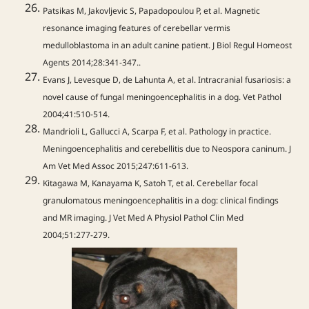
Patsikas M, Jakovljevic S, Papadopoulou P, et al. Magnetic
resonance imaging features of cerebellar vermis
medulloblastoma in an adult canine patient. J Biol Regul Homeost
Agents 2014;28:341-347..
Evans J, Levesque D, de Lahunta A, et al. Intracranial fusariosis: a
novel cause of fungal meningoencephalitis in a dog. Vet Pathol
2004;41:510-514.
Mandrioli L, Gallucci A, Scarpa F, et al. Pathology in practice.
Meningoencephalitis and cerebellitis due to Neospora caninum. J
Am Vet Med Assoc 2015;247:611-613.
Kitagawa M, Kanayama K, Satoh T, et al. Cerebellar focal
granulomatous meningoencephalitis in a dog: clinical findings
and MR imaging. J Vet Med A Physiol Pathol Clin Med
2004;51:277-279.