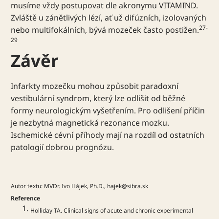
musíme vždy postupovat dle akronymu VITAMIND.
Zvláště u zánětlivých lézí, ať už difúzních, izolovaných
27-
nebo multifokálních, bývá mozeček často postižen.
29
Závěr
Infarkty mozečku mohou způsobit paradoxní
vestibulární syndrom, který lze odlišit od běžné
formy neurologickým vyšetřením. Pro odlišení příčin
je nezbytná magnetická rezonance mozku.
Ischemické cévní příhody mají na rozdíl od ostatních
patologií dobrou prognózu.
Autor textu: MVDr. Ivo Hájek, Ph.D., hajek@sibra.sk
Reference
Holliday TA. Clinical signs of acute and chronic experimental