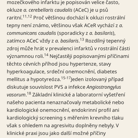
mozečkového infarktu je popisován velice často,
okluze
a. cerebellaris caudalis
(ACeC) je u psů
11,12
raritní.
Proč většinou dochází k okluzi rostrální
tepny není známo, většinou však ACeR vychází z
a.
communicans caudalis
(sporadicky z
a. basilaris
),
13
zatímco ACeC vždy z
a. basilaris
.
Rozdílný tepenný
zdroj může hrát v prevalenci infarktů v rostrální části
14
významnou roli.
Nejčastěji popisovanými příčinami
těchto cévních příhod jsou hypertenze, stavy
hyperkoagulace, srdeční onemocnění, diabetes
15-17
mellitus a hypotyreóza.
Jeden izolovaný případ
diskutuje souvislost PVS a infekce
Angiostrongylus
18
vasorum
.
Základní klinické a laboratorní vyšetření
našeho pacienta nenaznačovaly metabolické nebo
kardiologické onemocnění, endokrinní profil ani
kardiologický screening s měřením krevního tlaku
však s ohledem na agresivitu doplněny nebyly. V
klinické praxi jsou jako další možné příčiny