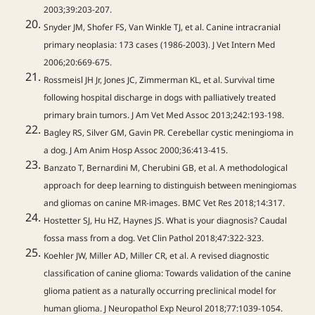
2003;39:203-207.
Snyder JM, Shofer FS, Van Winkle TJ, et al. Canine intracranial
primary neoplasia: 173 cases (1986-2003). J Vet Intern Med
2006;20:669-675.
Rossmeisl JH Jr, Jones JC, Zimmerman KL, et al. Survival time
following hospital discharge in dogs with palliatively treated
primary brain tumors. J Am Vet Med Assoc 2013;242:193-198.
Bagley RS, Silver GM, Gavin PR. Cerebellar cystic meningioma in
a dog. J Am Anim Hosp Assoc 2000;36:413-415.
Banzato T, Bernardini M, Cherubini GB, et al. A methodological
approach
for deep learning to distinguish between meningiomas
and gliomas on canine MR-images. BMC Vet Res 2018;14:317.
Hostetter SJ, Hu HZ, Haynes JS. What is your diagnosis? Caudal
fossa mass from a dog. Vet Clin Pathol 2018;47:322-323.
Koehler JW, Miller AD, Miller CR, et al. A revised diagnostic
classification of canine glioma: Towards validation of the canine
glioma patient as a naturally occurring preclinical model for
human glioma. J Neuropathol Exp Neurol 2018;77:1039-1054.