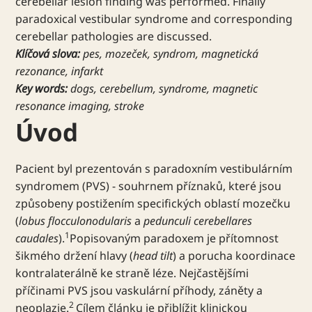
cerebellar lesion finding was performed. Finally
paradoxical vestibular syndrome and corresponding
cerebellar pathologies are discussed.
Klíčová slova:
pes, mozeček, syndrom, magnetická
rezonance, infarkt
Key words:
dogs, cerebellum, syndrome, magnetic
resonance imaging, stroke
Úvod
Pacient byl prezentován s paradoxním vestibulárním
syndromem (PVS) - souhrnem příznaků, které jsou
způsobeny postižením specifických oblastí mozečku
(
lobus flocculonodularis
a
pedunculi cerebellares
1
caudales
).
Popisovaným paradoxem je přítomnost
šikmého držení hlavy (
head tilt
) a porucha koordinace
kontralaterálně ke straně léze. Nejčastějšími
příčinami PVS jsou vaskulární příhody, záněty a
2
neoplazie.
Cílem článku je přiblížit klinickou