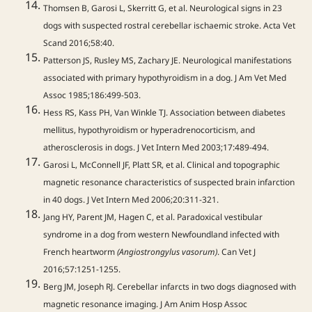
Thomsen B, Garosi L, Skerritt G, et al. Neurological signs in 23
dogs with suspected rostral cerebellar ischaemic stroke. Acta Vet
Scand 2016;58:40.
Patterson JS, Rusley MS, Zachary JE. Neurological manifestations
associated with primary hypothyroidism in a dog. J Am Vet Med
Assoc 1985;186:499-503.
Hess RS, Kass PH, Van Winkle TJ. Association between diabetes
mellitus, hypothyroidism or hyperadrenocorticism, and
atherosclerosis in dogs. J Vet Intern Med 2003;17:489-494.
Garosi L, McConnell JF, Platt SR, et al. Clinical and topographic
magnetic resonance characteristics of suspected brain infarction
in 40 dogs. J Vet Intern Med 2006;20:311-321.
Jang HY, Parent JM, Hagen C, et al. Paradoxical vestibular
syndrome in a dog from western Newfoundland infected with
French heartworm
(Angiostrongylus vasorum)
. Can Vet J
2016;57:1251-1255.
Berg JM, Joseph RJ. Cerebellar infarcts in two dogs diagnosed with
magnetic resonance imaging. J Am Anim Hosp Assoc