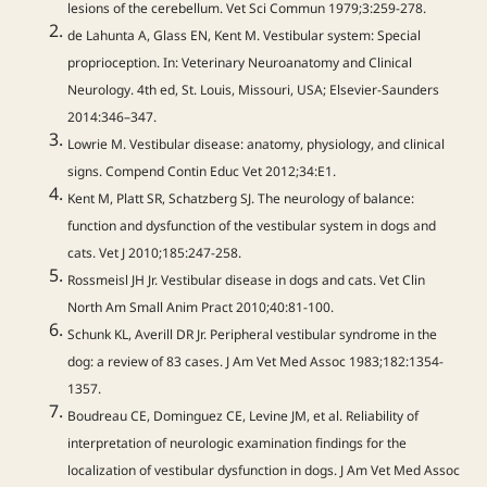
lesions of the cerebellum. Vet Sci Commun 1979;3:259-278.
de Lahunta A, Glass EN, Kent M. Vestibular system: Special
proprioception. In: Veterinary Neuroanatomy and Clinical
Neurology. 4th ed, St. Louis, Missouri, USA; Elsevier-Saunders
2014:346–347.
Lowrie M. Vestibular disease: anatomy, physiology, and clinical
signs. Compend Contin Educ Vet 2012;34:E1.
Kent M, Platt SR, Schatzberg SJ. The neurology of balance:
function and dysfunction of the vestibular system in dogs and
cats. Vet J 2010;185:247-258.
Rossmeisl JH Jr. Vestibular disease in dogs and cats. Vet Clin
North Am Small Anim Pract 2010;40:81-100.
Schunk KL, Averill DR Jr. Peripheral vestibular syndrome in the
dog: a review of 83 cases. J Am Vet Med Assoc 1983;182:1354-
1357.
Boudreau CE, Dominguez CE, Levine JM, et al. Reliability of
interpretation of neurologic examination findings for the
localization of vestibular dysfunction in dogs. J Am Vet Med Assoc