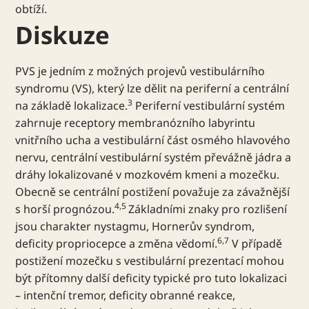
obtíží.
Diskuze
PVS je jedním z možných projevů vestibulárního
syndromu (VS), který lze dělit na periferní a centrální
3
na základě lokalizace.
Periferní vestibulární systém
zahrnuje receptory membranózního labyrintu
vnitřního ucha a vestibulární část osmého hlavového
nervu, centrální vestibulární systém převážně jádra a
dráhy lokalizované v mozkovém kmeni a mozečku.
Obecně se centrální postižení považuje za závažnější
4,5
s horší prognózou.
Základními znaky pro rozlišení
jsou charakter nystagmu, Hornerův syndrom,
6,7
deficity propriocepce a změna vědomí.
V případě
postižení mozečku s vestibulární prezentací mohou
být přítomny další deficity typické pro tuto lokalizaci
– intenční tremor, deficity obranné reakce,