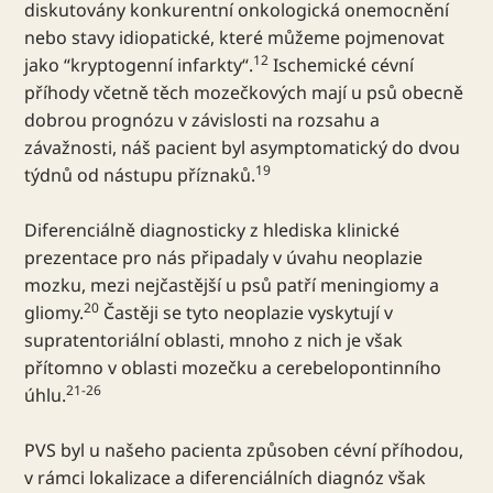
diskutovány konkurentní onkologická onemocnění
nebo stavy idiopatické, které můžeme pojmenovat
12
jako “kryptogenní infarkty“.
Ischemické cévní
příhody včetně těch mozečkových mají u psů obecně
dobrou prognózu v závislosti na rozsahu a
závažnosti, náš pacient byl asymptomatický do dvou
19
týdnů od nástupu příznaků.
Diferenciálně diagnosticky z hlediska klinické
prezentace pro nás připadaly v úvahu neoplazie
mozku, mezi nejčastější u psů patří meningiomy a
20
gliomy.
Častěji se tyto neoplazie vyskytují v
supratentoriální oblasti, mnoho z nich je však
přítomno v oblasti mozečku a cerebelopontinního
21-26
úhlu.
PVS byl u našeho pacienta způsoben cévní příhodou,
v rámci lokalizace a diferenciálních diagnóz však