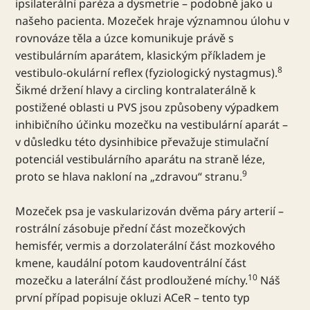
ipsilaterální paréza a dysmetrie – podobně jako u
našeho pacienta. Mozeček hraje významnou úlohu v
rovnováze těla a úzce komunikuje právě s
vestibulárním aparátem, klasickým příkladem je
8
vestibulo-okulární reflex (fyziologický nystagmus).
Šikmé držení hlavy a circling kontralaterálně k
postižené oblasti u PVS jsou způsobeny výpadkem
inhibičního účinku mozečku na vestibulární aparát –
v důsledku této dysinhibice převažuje stimulační
potenciál vestibulárního aparátu na straně léze,
9
proto se hlava nakloní na „zdravou“ stranu.
Mozeček psa je vaskularizován dvěma páry arterií –
rostrální zásobuje přední část mozečkových
hemisfér, vermis a dorzolaterální část mozkového
kmene, kaudální potom kaudoventrální část
10
mozečku a laterální část prodloužené míchy.
Náš
první případ popisuje okluzi ACeR – tento typ