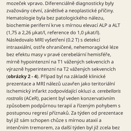
mozeček vpravo. Diferenciálně diagnosticky byly
zvažovány cévní, zánětlivé a neoplastické příčiny.
Hematologie byla bez patologického nálezu,
biochemie periferní krve s mírnou elevací ALP a ALT
(1,75 a 2,26 µkat/l, reference do 1,0 µkat/l).
Následovalo MRI vyšetření (0.2 T) s detekcí
intraaxiální, ostře ohraničené, nehemoragické léze
bez efektu masy v pravé cerebelární hemisféře,
mírně hypointenzní na T1 vážených sekvencích a
výrazně hyperintenzní na T2 vážených sekvencích
(
obrázky 2 - 4
). Případ byl na základě klinické
prezentace a MRI nálezů uzavřen jako teritoriální
ischemický infarkt zodpovídající okluzi
a. cerebellaris
rostralis
(ACeR), pacient byl veden konzervativním
způsobem podpůrnou terapií a řízeným pohybem s
postupnou regresí příznaků. Za týden od prezentace
byl již sám schopen chůze s mírnou ataxií a
intenčním tremorem, za další týden byl již zcela bez