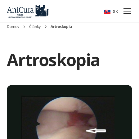
EN
SK
Domov
Články
Artroskopia
Artroskopia