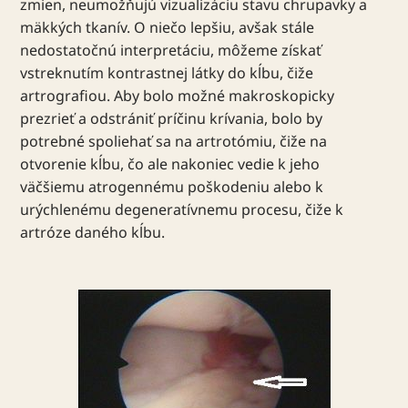
zmien, neumožňujú vizualizáciu stavu chrupavky a
mäkkých tkanív. O niečo lepšiu, avšak stále
nedostatočnú interpretáciu, môžeme získať
vstreknutím kontrastnej látky do kĺbu, čiže
artrografiou. Aby bolo možné makroskopicky
prezrieť a odstrániť príčinu krívania, bolo by
potrebné spoliehať sa na artrotómiu, čiže na
otvorenie kĺbu, čo ale nakoniec vedie k jeho
väčšiemu atrogennému poškodeniu alebo k
urýchlenému degeneratívnemu procesu, čiže k
artróze daného kĺbu.