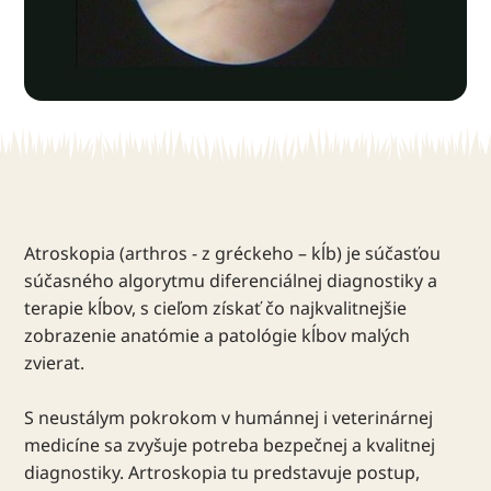
Atroskopia (arthros - z gréckeho – kĺb) je súčasťou
súčasného algorytmu diferenciálnej diagnostiky a
terapie kĺbov, s cieľom získať čo najkvalitnejšie
zobrazenie anatómie a patológie kĺbov malých
zvierat.
S neustálym pokrokom v humánnej i veterinárnej
medicíne sa zvyšuje potreba bezpečnej a kvalitnej
diagnostiky. Artroskopia tu predstavuje postup,