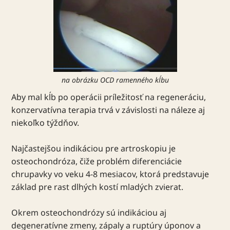
na obrázku OCD ramenného kĺbu
Aby mal kĺb po operácii príležitosť na regeneráciu,
konzervatívna terapia trvá v závislosti na náleze aj
niekoľko týždňov.
Najčastejšou indikáciou pre artroskopiu je
osteochondróza, čiže problém diferenciácie
chrupavky vo veku 4-8 mesiacov, ktorá predstavuje
základ pre rast dlhých kostí mladých zvierat.
Okrem osteochondrózy sú indikáciou aj
degeneratívne zmeny, zápaly a ruptúry úponov a